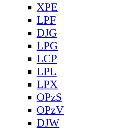
XPE
LPF
DJG
LPG
LCP
LPL
LPX
OPzS
OPzV
DJW