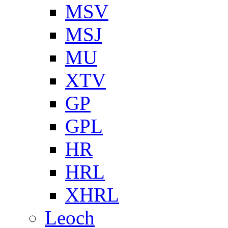
MSV
MSJ
MU
XTV
GP
GPL
HR
HRL
XHRL
Leoch