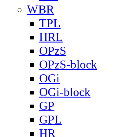
WBR
TPL
HRL
OPzS
OPzS-block
OGi
OGi-block
GP
GPL
HR