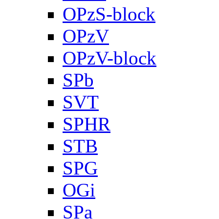
OPzS-block
OPzV
OPzV-block
SPb
SVT
SPHR
STB
SPG
OGi
SPa