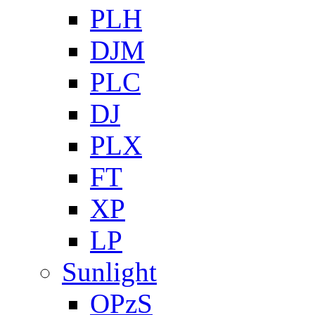
PLH
DJM
PLC
DJ
PLX
FT
XP
LP
Sunlight
OPzS