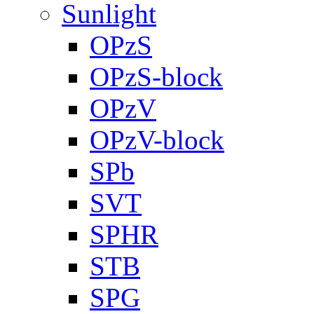
Sunlight
OPzS
OPzS-block
OPzV
OPzV-block
SPb
SVT
SPHR
STB
SPG