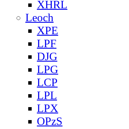
XHRL
Leoch
XPE
LPF
DJG
LPG
LCP
LPL
LPX
OPzS