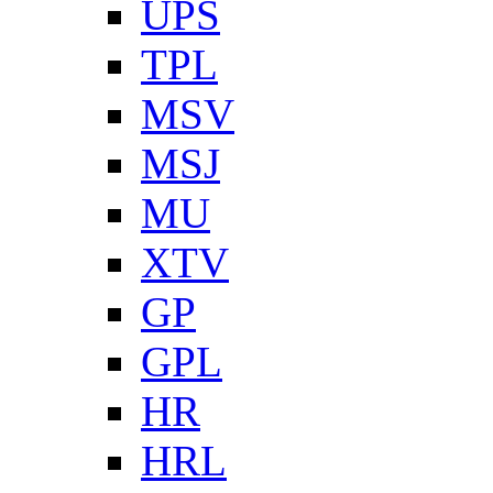
UPS
TPL
MSV
MSJ
MU
XTV
GP
GPL
HR
HRL