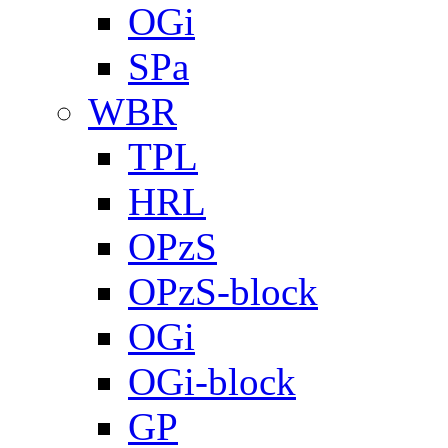
OGi
SPa
WBR
TPL
HRL
OPzS
OPzS-block
OGi
OGi-block
GP