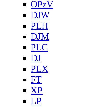
OPzV
DJW
PLH
DJM
PLC
DJ
PLX
FT
XP
LP