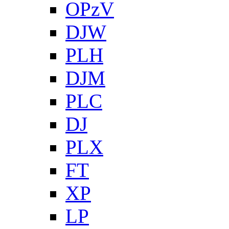
OPzV
DJW
PLH
DJM
PLC
DJ
PLX
FT
XP
LP