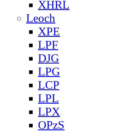
XHRL
Leoch
XPE
LPF
DJG
LPG
LCP
LPL
LPX
OPzS