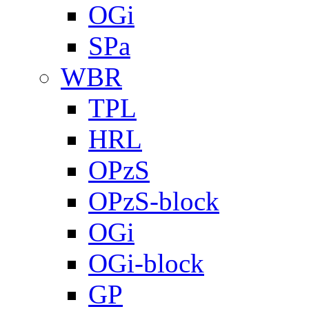
OGi
SPa
WBR
TPL
HRL
OPzS
OPzS-block
OGi
OGi-block
GP