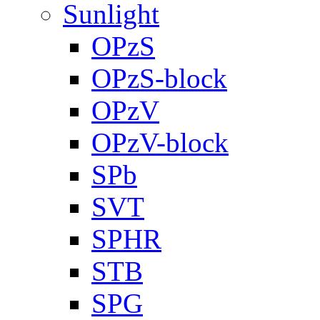
Sunlight
OPzS
OPzS-block
OPzV
OPzV-block
SPb
SVT
SPHR
STB
SPG