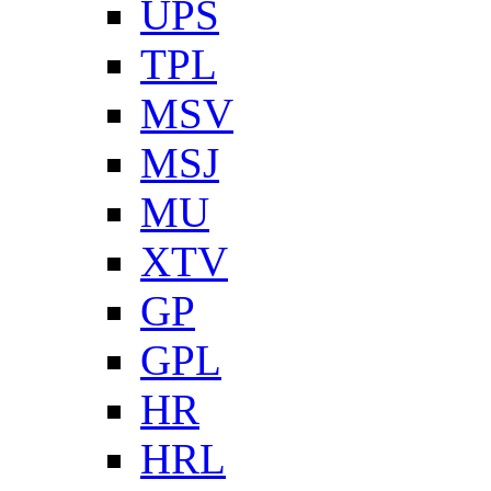
UPS
TPL
MSV
MSJ
MU
XTV
GP
GPL
HR
HRL