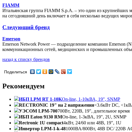
FIAMM
Итальянская группа FIAMM S.p.A. – это один из крупнейших м
на сегодняшний день включает в себя несколько ведущих миров
Следующий бренд
Emerson
Emerson Network Power — подразделение компании Emerson (
коммуникационных сетей, медицинских и промышленных объе
назад к списку брендов
Поделиться
Рекомендуем
ИБП LPM RT 1-10K
On-line, 1-10кВА, 19", SNMP
RECTRONIC 19" на 2 напряжения
<3.6кВт DC, <1к
УЭСОМ LPM-700
700Вт, 220В, 19", длительное время
ИБП Eaton 9130 RM
On-line, 1-3кВА, 19", 2U, SNMP
Rectronic 1U compact
4кВт, 24/60 или 48В, 19", 1U
Инвертор LPM-1-k-48
1000ВА/800Вт, 48В DC/ 220В A