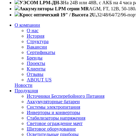
УЭСОМ LPM-ДН-3
На 24В или 48В, с АКБ на 4 часа 
Аккумуляторы LPM серии MR
AGM, FT, 12В, 50-18
Кросс оптический 19" / Высота 2U,
32/48/64/72/96-пор
О компании
О нас
История
Структура
Вакансии
Сертификаты
Бренды
Проекты
Клиенты
Отзывы
ABOUT US
Новости
Продукция
Источники Бесперебойного Питания
Аккумуляторные батареи
Системы электропитания
Инверторы и конверторы
Стабилизаторы напряжения
Световое ограждение мачт
Щитовое оборудование
Осветительные приборы