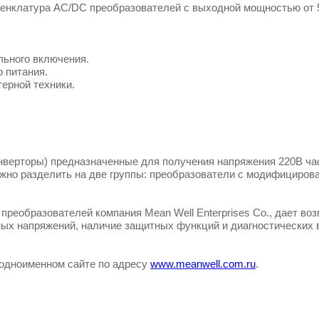
оменклатура AC/DC преобразователей с выходной мощностью от 
:
ьного включения.
 питания.
ерной техники.
верторы) предназначенные для получения напряжения 220В част
ожно разделить на две группы: преобразователи с модифициров
преобразователей компания Mean Well Enterprises Co., дает в
х напряжений, наличие защитных функций и диагностических в
 одноименном сайте по адресу
www.meanwell.com.ru
.