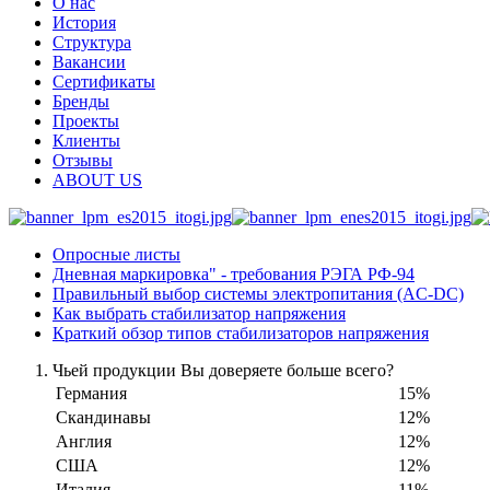
О нас
История
Структура
Вакансии
Сертификаты
Бренды
Проекты
Клиенты
Отзывы
ABOUT US
Опросные листы
Дневная маркировка" - требования РЭГА РФ-94
Правильный выбор системы электропитания (AC-DC)
Как выбрать стабилизатор напряжения
Краткий обзор типов стабилизаторов напряжения
Чьей продукции Вы доверяете больше всего?
Германия
15%
Скандинавы
12%
Англия
12%
США
12%
Италия
11%