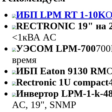
ИБП LPM RT 1-10K
O
RECTRONIC 19" на 2
<1кВА AC
УЭСОМ LPM-700
700
время
ИБП Eaton 9130 RM
O
Rectronic 1U compact
Инвертор LPM-1-k-4
AC, 19", SNMP