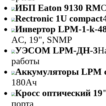
ИБП Eaton 9130 RM
O
Rectronic 1U compact
Инвертор LPM-1-k-4
AC, 19", SNMP
УЭСОМ LPM-ДН-3
Н
работы
Аккумуляторы LPM 
180Ач
Кросс оптический 19"
порта