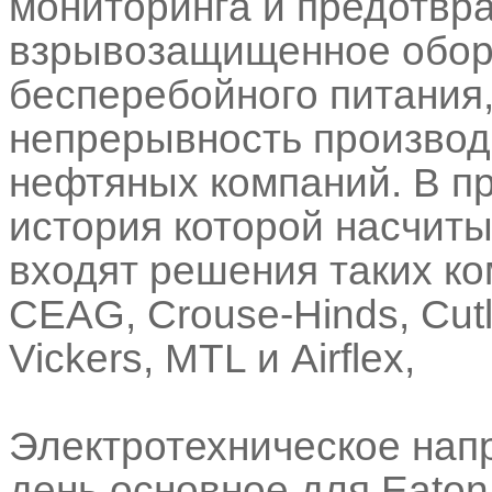
мониторинга и предотвр
взрывозащищенное обору
бесперебойного питания
непрерывность производ
нефтяных компаний. В п
история которой насчиты
входят решения таких ком
CEAG, Crouse-Hinds, Cutl
Vickers, MTL и Airflex,
Электротехническое нап
день основное для Eaton