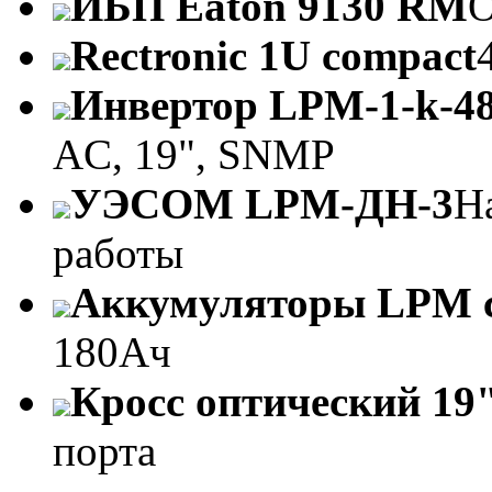
ИБП Eaton 9130 RM
O
Rectronic 1U compact
Инвертор LPM-1-k-4
AC, 19", SNMP
УЭСОМ LPM-ДН-3
Н
работы
Аккумуляторы LPM 
180Ач
Кросс оптический 19"
порта