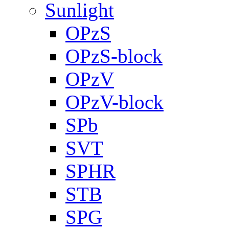
Sunlight
OPzS
OPzS-block
OPzV
OPzV-block
SPb
SVT
SPHR
STB
SPG