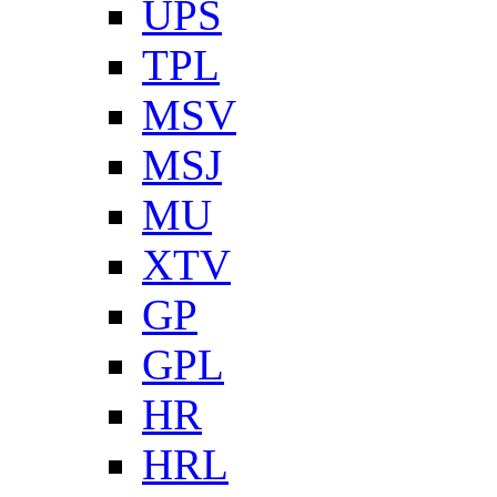
UPS
TPL
MSV
MSJ
MU
XTV
GP
GPL
HR
HRL