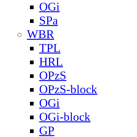
OGi
SPa
WBR
TPL
HRL
OPzS
OPzS-block
OGi
OGi-block
GP