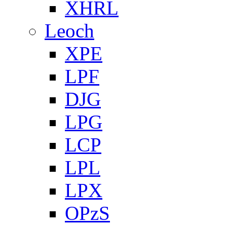
XHRL
Leoch
XPE
LPF
DJG
LPG
LCP
LPL
LPX
OPzS