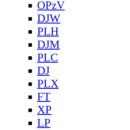
OPzV
DJW
PLH
DJM
PLC
DJ
PLX
FT
XP
LP