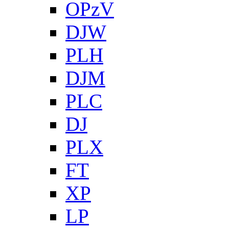
OPzV
DJW
PLH
DJM
PLC
DJ
PLX
FT
XP
LP