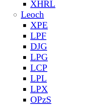
XHRL
Leoch
XPE
LPF
DJG
LPG
LCP
LPL
LPX
OPzS