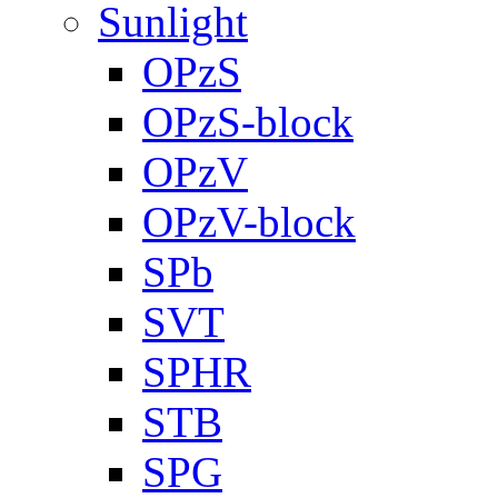
Sunlight
OPzS
OPzS-block
OPzV
OPzV-block
SPb
SVT
SPHR
STB
SPG