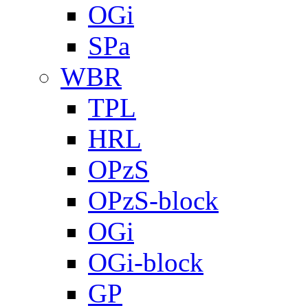
OGi
SPa
WBR
TPL
HRL
OPzS
OPzS-block
OGi
OGi-block
GP