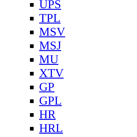
UPS
TPL
MSV
MSJ
MU
XTV
GP
GPL
HR
HRL