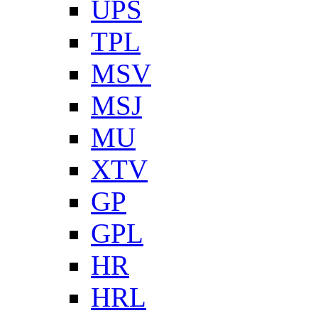
UPS
TPL
MSV
MSJ
MU
XTV
GP
GPL
HR
HRL