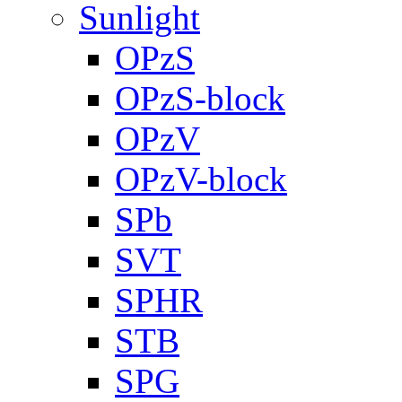
Sunlight
OPzS
OPzS-block
OPzV
OPzV-block
SPb
SVT
SPHR
STB
SPG