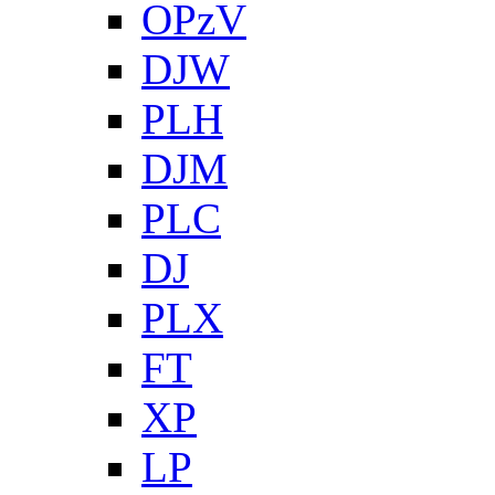
OPzV
DJW
PLH
DJM
PLC
DJ
PLX
FT
XP
LP