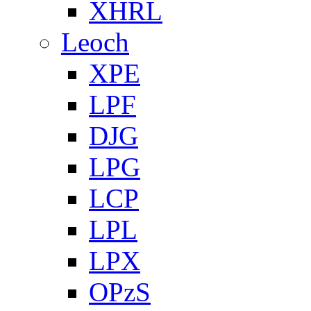
XHRL
Leoch
XPE
LPF
DJG
LPG
LCP
LPL
LPX
OPzS