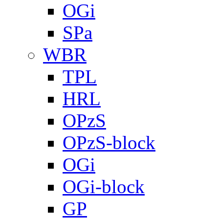
OGi
SPa
WBR
TPL
HRL
OPzS
OPzS-block
OGi
OGi-block
GP