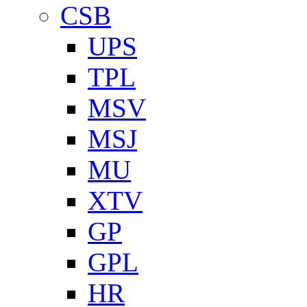
CSB
UPS
TPL
MSV
MSJ
MU
XTV
GP
GPL
HR