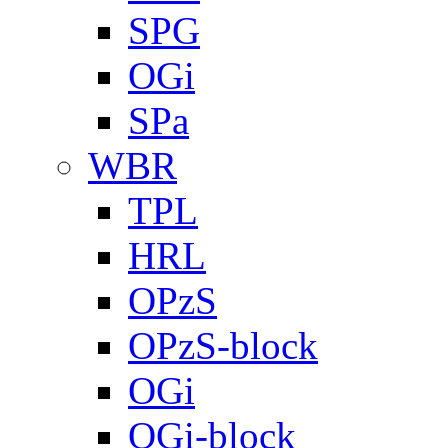
SPG
OGi
SPa
WBR
TPL
HRL
OPzS
OPzS-block
OGi
OGi-block