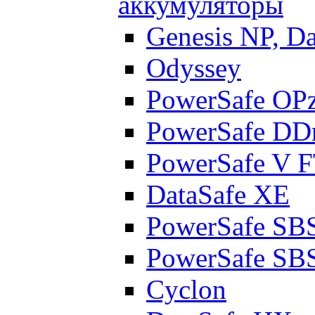
аккумуляторы
Genesis NP, D
Odyssey
PowerSafe OP
PowerSafe D
PowerSafe V 
DataSafe XE
PowerSafe SB
PowerSafe SB
Cyclon