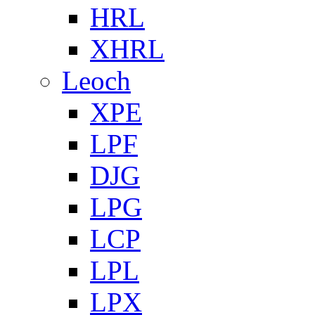
HRL
XHRL
Leoch
XPE
LPF
DJG
LPG
LCP
LPL
LPX