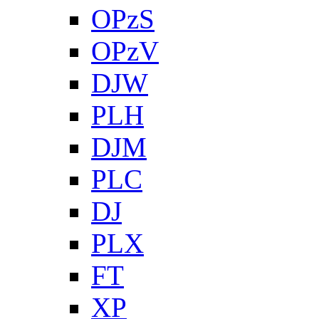
OPzS
OPzV
DJW
PLH
DJM
PLC
DJ
PLX
FT
XP