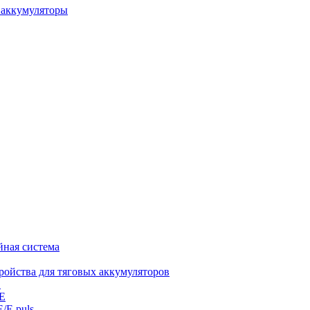
 аккумуляторы
йная система
ройства для тяговых аккумуляторов
E
 E
E/E puls