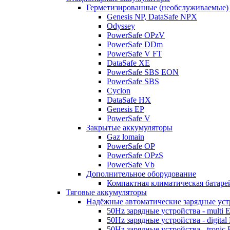
Герметизированные (необслуживаемые)
Genesis NP, DataSafe NPX
Odyssey
PowerSafe OPzV
PowerSafe DDm
PowerSafe V FT
DataSafe XE
PowerSafe SBS EON
PowerSafe SBS
Cyclon
DataSafe HX
Genesis EP
PowerSafe V
Закрытые аккумуляторы
Gaz lomain
PowerSafe OP
PowerSafe OPzS
PowerSafe Vb
Дополнительное оборудование
Компактная климатическая батаре
Тяговые аккумуляторы
Надёжные автоматические зарядные уст
50Hz зарядные устройства - multi 
50Hz зарядные устройства - digital
50Hz зарядные устройства - tronic 