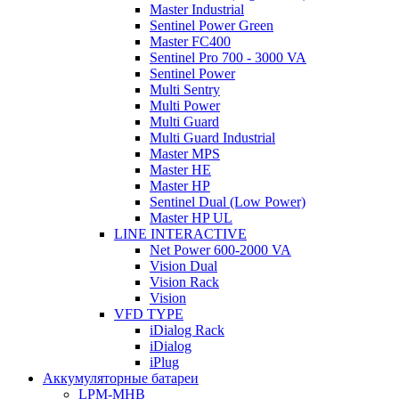
Master Industrial
Sentinel Power Green
Master FC400
Sentinel Pro 700 - 3000 VA
Sentinel Power
Multi Sentry
Multi Power
Multi Guard
Multi Guard Industrial
Master MPS
Master HE
Master HP
Sentinel Dual (Low Power)
Master HP UL
LINE INTERACTIVE
Net Power 600-2000 VA
Vision Dual
Vision Rack
Vision
VFD TYPE
iDialog Rack
iDialog
iPlug
Аккумуляторные батареи
LPM-MHB