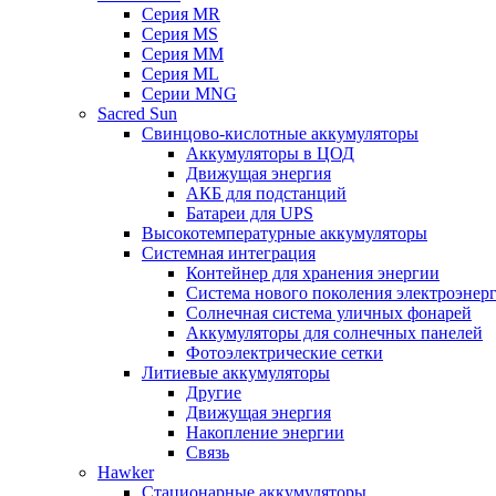
Серия MR
Серия MS
Серия MM
Серия ML
Серии MNG
Sacred Sun
Свинцово-кислотные аккумуляторы
Аккумуляторы в ЦОД
Движущая энергия
АКБ для подстанций
Батареи для UPS
Высокотемпературные аккумуляторы
Системная интеграция
Контейнер для хранения энергии
Система нового поколения электроэнер
Солнечная система уличных фонарей
Аккумуляторы для солнечных панелей
Фотоэлектрические сетки
Литиевые аккумуляторы
Другие
Движущая энергия
Накопление энергии
Связь
Hawker
Стационарные аккумуляторы