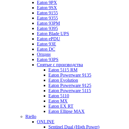
Eaton 9PX
Eaton 9SX
Eaton 9155
Eaton 9355
Eaton 93PM
Eaton 9395
Eaton Blade UPS
Eaton ePDU
Eaton 93E
Eaton DC
Опции
Eaton 93PS
Снятые с производства
Eaton 5115 RM
Eaton Powerware 9135
Eaton Evolution
Eaton Powerware 9125
Eaton Powerware 5115
Eaton 5110
Eaton MX
Eaton EX RT
Eaton Ellipse MAX
Riello
ONLINE
Sentinel Dual (High Power)