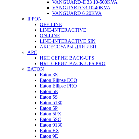
VANGUARD-II 33 10-500KVA
VANGUARD 33 10-40KVA
VANGUARD 6-20KVA
IPPON
OFF-LINE
LINE-INTERACTIVE
ON-LINE
LINE-INTERACTIVE SIN
АКСЕССУАРЫ ДЛЯ ИБП
APC
ИБП СЕРИИ BACK-UPS
ИБП СЕРИИ BACK-UPS PRO
EATON
Eaton 3S
Eaton Ellipse ECO
Eaton Ellipse PRO
Eaton 5E
Eaton 5S
Eaton 5130
Eaton 5P
Eaton 5PX
Eaton 5SC
Eaton 9130
Eaton EX
Eaton 9E