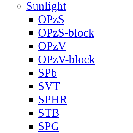
Sunlight
OPzS
OPzS-block
OPzV
OPzV-block
SPb
SVT
SPHR
STB
SPG