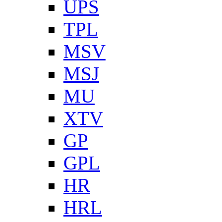
UPS
TPL
MSV
MSJ
MU
XTV
GP
GPL
HR
HRL