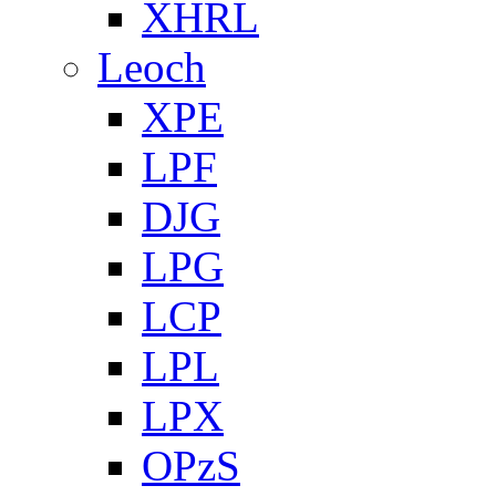
XHRL
Leoch
XPE
LPF
DJG
LPG
LCP
LPL
LPX
OPzS