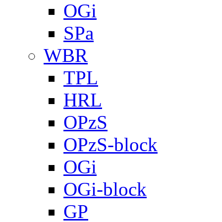
OGi
SPa
WBR
TPL
HRL
OPzS
OPzS-block
OGi
OGi-block
GP