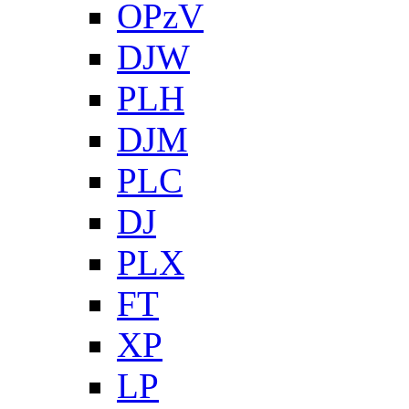
OPzV
DJW
PLH
DJM
PLC
DJ
PLX
FT
XP
LP