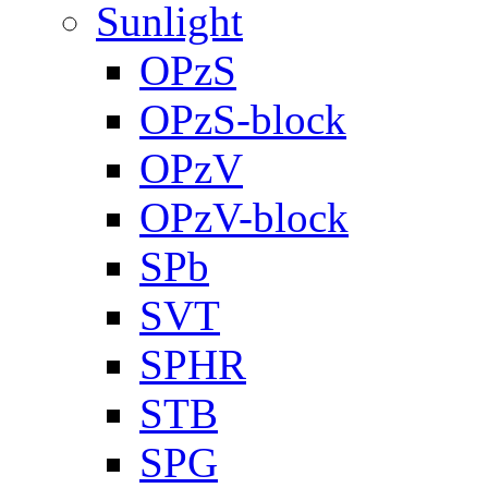
Sunlight
OPzS
OPzS-block
OPzV
OPzV-block
SPb
SVT
SPHR
STB
SPG