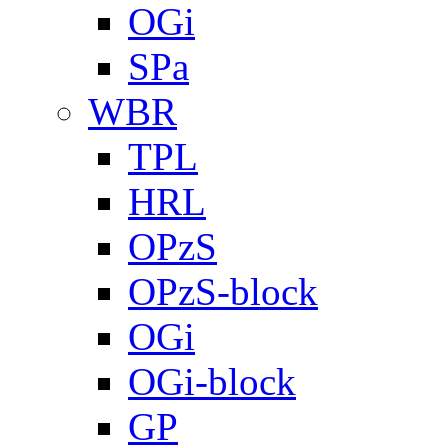
OGi
SPa
WBR
TPL
HRL
OPzS
OPzS-block
OGi
OGi-block
GP