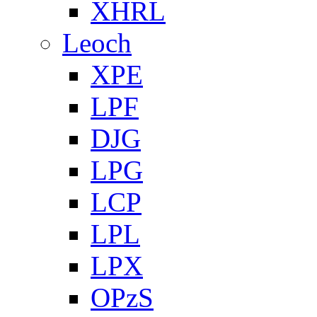
XHRL
Leoch
XPE
LPF
DJG
LPG
LCP
LPL
LPX
OPzS