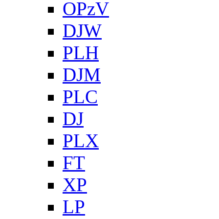
OPzV
DJW
PLH
DJM
PLC
DJ
PLX
FT
XP
LP