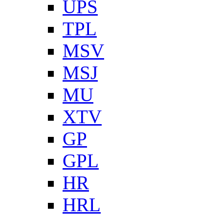
UPS
TPL
MSV
MSJ
MU
XTV
GP
GPL
HR
HRL