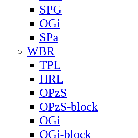
SPG
OGi
SPa
WBR
TPL
HRL
OPzS
OPzS-block
OGi
OGi-block