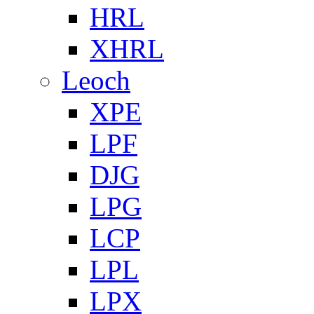
HRL
XHRL
Leoch
XPE
LPF
DJG
LPG
LCP
LPL
LPX