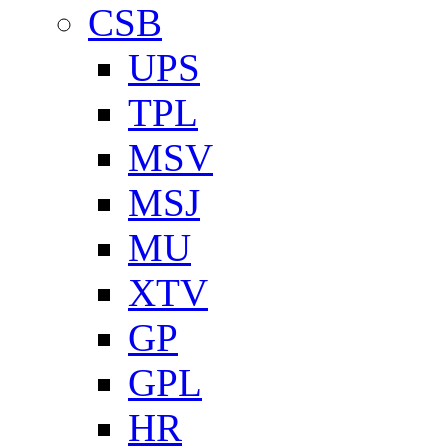
CSB
UPS
TPL
MSV
MSJ
MU
XTV
GP
GPL
HR