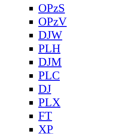
OPzS
OPzV
DJW
PLH
DJM
PLC
DJ
PLX
FT
XP