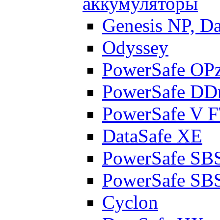
аккумуляторы
Genesis NP, D
Odyssey
PowerSafe OP
PowerSafe D
PowerSafe V 
DataSafe XE
PowerSafe SB
PowerSafe SB
Cyclon