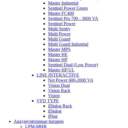
Master Industrial
Sentinel Power Green
Master FC400
Sentinel Pro 700 - 3000 VA
Sentinel Power
Multi Sentry
Multi Power
Multi Guard
Multi Guard Industrial
Master MPS
Master HE
Master HP
Sentinel Dual (Low Power)
Master HP UL
LINE INTERACTIVE
Net Power 600-2000 VA
Vision Dual
Vision Rack
Vision
VFD TYPE
iDialog Rack
iDialog
iPlug
Аккумуляторные батареи
LPM-MHB