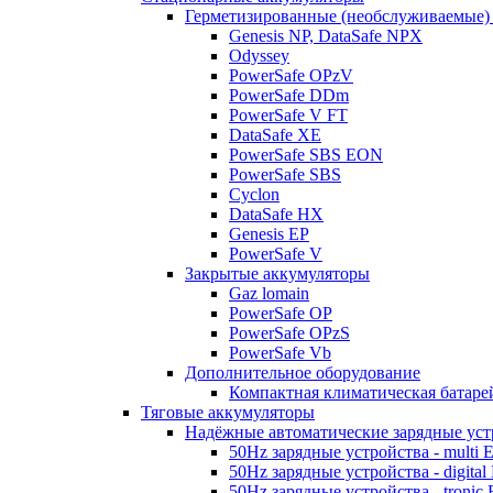
Герметизированные (необслуживаемые)
Genesis NP, DataSafe NPX
Odyssey
PowerSafe OPzV
PowerSafe DDm
PowerSafe V FT
DataSafe XE
PowerSafe SBS EON
PowerSafe SBS
Cyclon
DataSafe HX
Genesis EP
PowerSafe V
Закрытые аккумуляторы
Gaz lomain
PowerSafe OP
PowerSafe OPzS
PowerSafe Vb
Дополнительное оборудование
Компактная климатическая батаре
Тяговые аккумуляторы
Надёжные автоматические зарядные уст
50Hz зарядные устройства - multi 
50Hz зарядные устройства - digital
50Hz зарядные устройства - tronic 