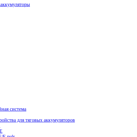
 аккумуляторы
йная система
ройства для тяговых аккумуляторов
E
 E
E/E puls