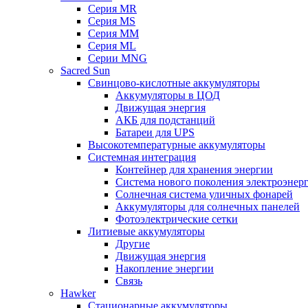
Серия MR
Серия MS
Серия MM
Серия ML
Серии MNG
Sacred Sun
Свинцово-кислотные аккумуляторы
Аккумуляторы в ЦОД
Движущая энергия
АКБ для подстанций
Батареи для UPS
Высокотемпературные аккумуляторы
Системная интеграция
Контейнер для хранения энергии
Система нового поколения электроэнер
Солнечная система уличных фонарей
Аккумуляторы для солнечных панелей
Фотоэлектрические сетки
Литиевые аккумуляторы
Другие
Движущая энергия
Накопление энергии
Связь
Hawker
Стационарные аккумуляторы