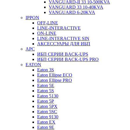
VANGUARD-II 33 10-500KVA
VANGUARD 33 10-40KVA
VANGUARD 6-20KVA
IPPON
OFF-LINE
LINE-INTERACTIVE
ON-LINE
LINE-INTERACTIVE SIN
АКСЕССУАРЫ ДЛЯ ИБП
APC
ИБП СЕРИИ BACK-UPS
ИБП СЕРИИ BACK-UPS PRO
EATON
Eaton 3S
Eaton Ellipse ECO
Eaton Ellipse PRO
Eaton 5E
Eaton 5S
Eaton 5130
Eaton 5P
Eaton 5PX
Eaton 5SC
Eaton 9130
Eaton EX
Eaton 9E