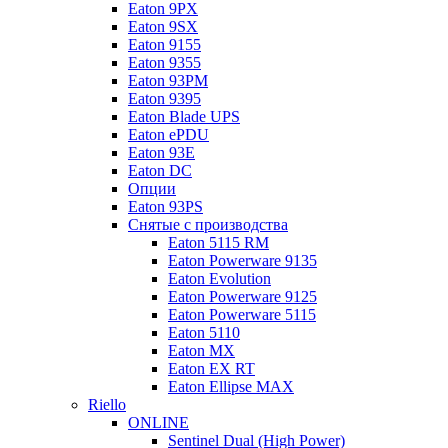
Eaton 9PX
Eaton 9SX
Eaton 9155
Eaton 9355
Eaton 93PM
Eaton 9395
Eaton Blade UPS
Eaton ePDU
Eaton 93E
Eaton DC
Опции
Eaton 93PS
Снятые с производства
Eaton 5115 RM
Eaton Powerware 9135
Eaton Evolution
Eaton Powerware 9125
Eaton Powerware 5115
Eaton 5110
Eaton MX
Eaton EX RT
Eaton Ellipse MAX
Riello
ONLINE
Sentinel Dual (High Power)