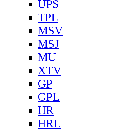
UPS
TPL
MSV
MSJ
MU
XTV
GP
GPL
HR
HRL