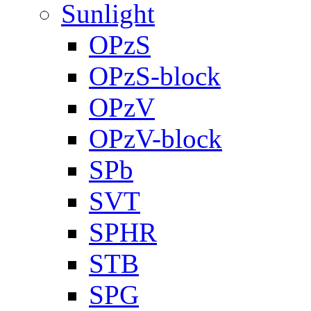
Sunlight
OPzS
OPzS-block
OPzV
OPzV-block
SPb
SVT
SPHR
STB
SPG