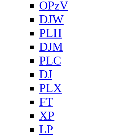
OPzV
DJW
PLH
DJM
PLC
DJ
PLX
FT
XP
LP