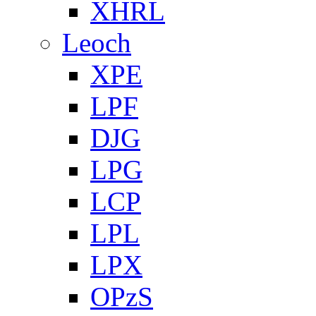
XHRL
Leoch
XPE
LPF
DJG
LPG
LCP
LPL
LPX
OPzS