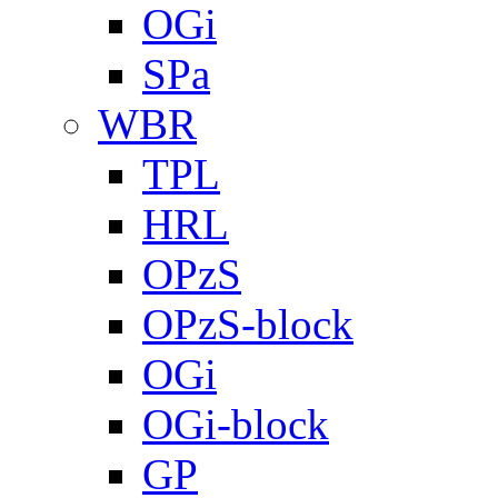
OGi
SPa
WBR
TPL
HRL
OPzS
OPzS-block
OGi
OGi-block
GP